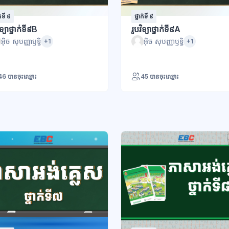
ក់ទី ៩
ថ្នាក់ទី ៩
ិទ្យាថ្នាក់ទី៩B
រូបវិទ្យាថ្នាក់ទី៩A
អ៊ិច សុបញ្ញាឫទ្ធិ
អ៊ិច សុបញ្ញាឫទ្ធិ
+1
+1
46 បានចុះឈ្មោះ
45 បានចុះឈ្មោះ