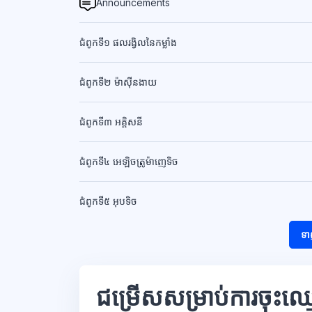
Announcements
ជំពូកទី១ ផលរង្វិលនៃកម្លាំង
ជំពូកទី២ ម៉ាសុីនងាយ
ជំពូកទី៣ អគ្គិសនី
ជំពូកទី៤ អេឡិចត្រូម៉ាញេទិច
ជំពូកទី៥ អុបទិច
ទា
ជម្រើសសម្រាប់ការចុះឈ្