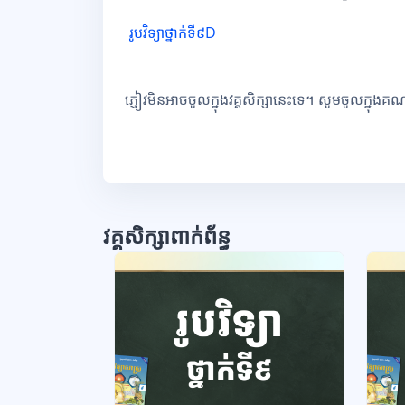
រូបវិទ្យាថ្នាក់ទី៩D
ភ្ញៀវមិនអាចចូលក្នុងវគ្គសិក្សានេះទេ។ សូមចូលក្នុងគ
វគ្គសិក្សាពាក់ព័ន្ធ