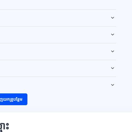
ញយកគ្រូបន្ថែម
មោះ