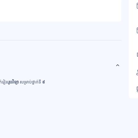
ក់រៀន
រូបវិទ្យា
សម្រាប់ថ្នាក់ទី
៩