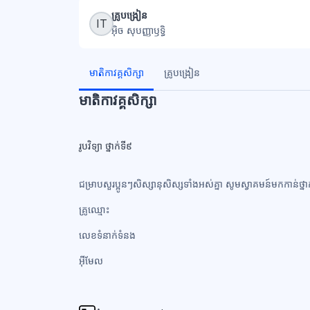
ប្លុក
គ្រូបង្រៀន
IT
អ៊ិច សុបញ្ញាឫទ្ធិ
ប្លុក
មាតិកាវគ្គសិក្សា
គ្រូបង្រៀន
មាតិកាវគ្គសិក្សា
រូបវិទ្យា ថ្នាក់ទី៩
ជម្រាបសួរប្អូនៗសិស្សានុសិស្សទាំងអស់គ្នា សូមស្វាគមន៍មកកាន់ថ្នា
គ្រូឈ្មោះ
លេខទំនាក់ទំនង​
អ៊ីមែល