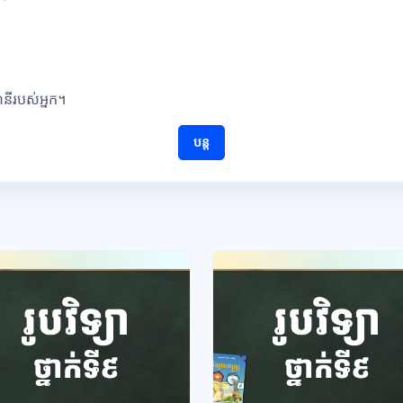
ណនីរបស់អ្នក។
បន្ត