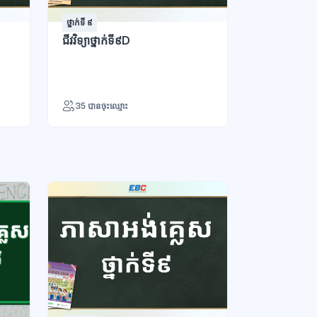
ថ្នាក់ទី ៩
ជីវវិទ្យាថ្នាក់ទី៩D
35 បានចុះឈ្មោះ