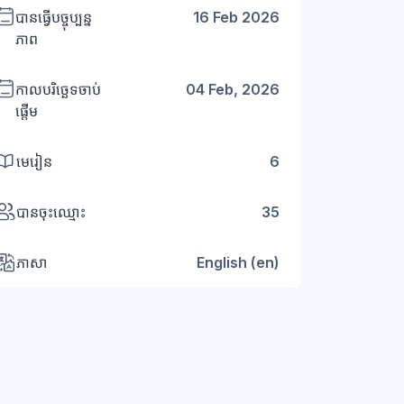
បានធ្វើបច្ចុប្បន្ន
16 Feb 2026
ភាព
កាលបរិច្ឆេទចាប់
04 Feb, 2026
ផ្តើម
មេរៀន
6
បានចុះឈ្មោះ
35
ភាសា
English ‎(en)‎