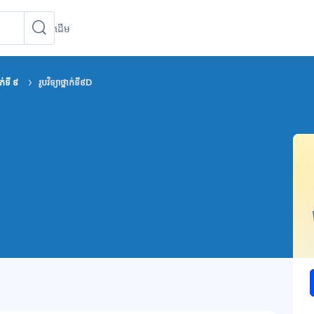
ដើម
ស្វែងរកវគ្គសិក្សា
ស្វែងរកវគ្គសិក្សា
ាក់ទី ៩
រូបវិទ្យាថ្នាក់ទី៩D