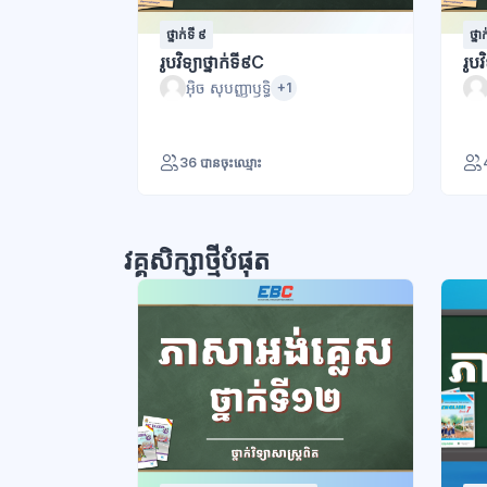
ថ្នាក់ទី ៩
ថ្នា
រូបវិទ្យាថ្នាក់ទី៩C
រូបវ
អ៊ិច សុបញ្ញាឫទ្ធិ
+1
36 បានចុះឈ្មោះ
វគ្គសិក្សាថ្មីបំផុត