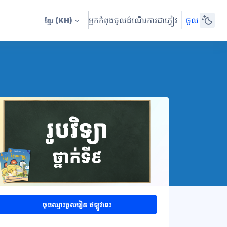
អ្នកកំពុងចូលដំណើរការជាភ្ញៀវ
ចូល
ខ្មែរ
(KH)
ចុះឈ្មោះចូលរៀន ឥឡូវនេះ