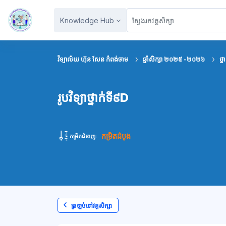
រំលងទៅកាន់មាតិកាមេ
Knowledge Hub
វិទ្យាល័យ ហ៊ុន សែន កំពង់ចាម
ឆ្នាំសិក្សា ២០២៥ -២០២៦
ថ្ន
រូបវិទ្យាថ្នាក់ទី៩D
កម្រិតដំបូង
កម្រិតជំនាញ:
ត្រឡប់ទៅវគ្គសិក្សា