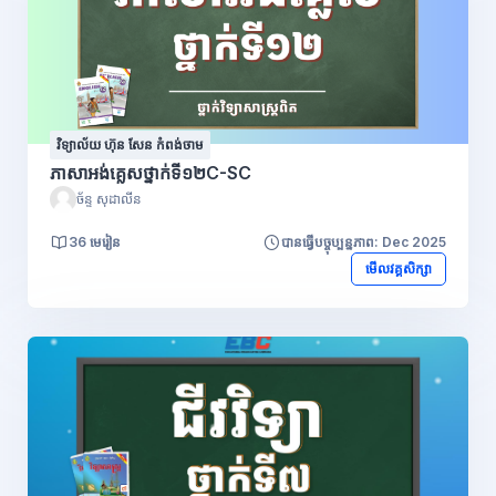
វិទ្យាល័យ ហ៊ុន សែន កំពង់ចាម
ភាសាអង់គ្លេសថ្នាក់ទី១២C-SC
ច័ន្ទ សុដាលីន
36 មេរៀន
បានធ្វើបច្ចុប្បន្នភាព: Dec 2025
មើលវគ្គសិក្សា