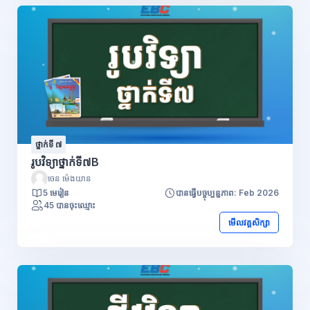
ថ្នាក់ទី ៧
រូបវិទ្យាថ្នាក់ទី៧B
ចេន ម៉េងយាន
5 មេរៀន
បានធ្វើបច្ចុប្បន្នភាព: Feb 2026
45 បានចុះឈ្មោះ
មើលវគ្គសិក្សា