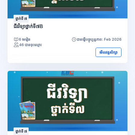
ថ្នាក់ទី ៧
ជីវវិទ្យាថ្នាក់ទី៧B
6 មេរៀន
បានធ្វើបច្ចុប្បន្នភាព: Feb 2026
46 បានចុះឈ្មោះ
មើលវគ្គសិក្សា
ថ្នាក់ទី ៧