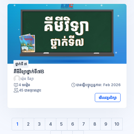
ថ្នាក់ទី ៧
គីមីវិទ្យាថ្នាក់ទី៧B
យ៉ុន ទិត្យា
4 មេរៀន
បានធ្វើបច្ចុប្បន្នភាព: Feb 2026
45 បានចុះឈ្មោះ
មើលវគ្គសិក្សា
1
2
3
4
5
6
7
8
9
10
(បច្ចុប្បន្ន)