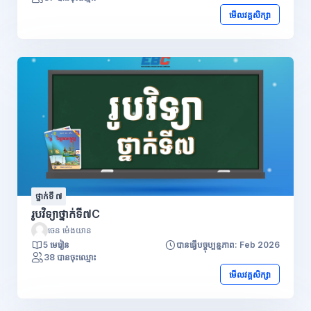
មើលវគ្គសិក្សា
ថ្នាក់ទី ៧
រូបវិទ្យាថ្នាក់ទី៧C
ចេន ម៉េងយាន
5 មេរៀន
បានធ្វើបច្ចុប្បន្នភាព: Feb 2026
38 បានចុះឈ្មោះ
មើលវគ្គសិក្សា