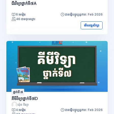
ជីវវិទ្យាថ្នាក់ទី៧A
6 មេរៀន
បានធ្វើបច្ចុប្បន្នភាព: Feb 2026
46 បានចុះឈ្មោះ
មើលវគ្គសិក្សា
ថ្នាក់ទី ៧
គីមីវិទ្យាថ្នាក់ទី៧D
យ៉ុន ទិត្យា
4 មេរៀន
បានធ្វើបច្ចុប្បន្នភាព: Feb 2026