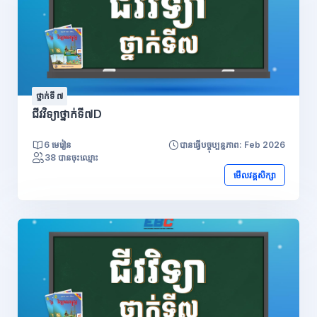
ថ្នាក់ទី ៧
ជីវវិទ្យាថ្នាក់ទី៧D
6 មេរៀន
បានធ្វើបច្ចុប្បន្នភាព: Feb 2026
38 បានចុះឈ្មោះ
មើលវគ្គសិក្សា