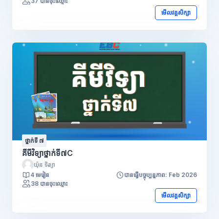
37 បានចុះឈ្មោះ
មើលវគ្គសិក្សា
ថ្នាក់ទី ៧
គីមីវិទ្យាថ្នាក់ទី៧C
យ៉ុន ទិត្យា
4 មេរៀន
បានធ្វើបច្ចុប្បន្នភាព: Feb 2026
38 បានចុះឈ្មោះ
មើលវគ្គសិក្សា