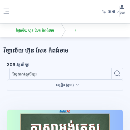
រំលងទៅកាន់មាតិកាមេ
ខ្មែរ
(KH)
ចូល
Side panel
វិទ្យាល័យ ហ៊ុន សែន កំពង់ចាម
ប្លុក
វិទ្យាល័យ ហ៊ុន សែន កំពង់ចាម
306
វគ្គសិក្សា
ស្វែ
ស្វែងរកវគ
តម្រៀប (គ្មាន)