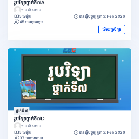
រូបវិទ្យាថ្នាក់ទី៧A
ចេន ម៉េងយាន
5 មេរៀន
បានធ្វើបច្ចុប្បន្នភាព: Feb 2026
45 បានចុះឈ្មោះ
មើលវគ្គសិក្សា
ថ្នាក់ទី ៧
រូបវិទ្យាថ្នាក់ទី៧D
ចេន ម៉េងយាន
5 មេរៀន
បានធ្វើបច្ចុប្បន្នភាព: Feb 2026
37 បានចុះឈ្មោះ