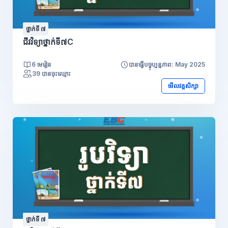
ថ្នាក់ទី ៧
ជីវវិទ្យាថ្នាក់ទី៧C
6 មេរៀន
បានធ្វើបច្ចុប្បន្នភាព: May 2025
39 បានចុះឈ្មោះ
មើលវគ្គសិក្សា
ថ្នាក់ទី ៧