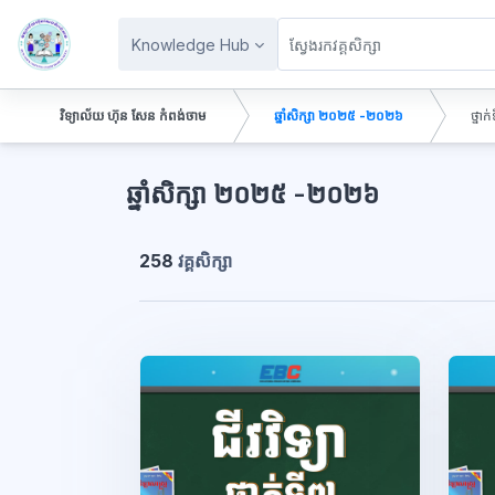
រំលងទៅកាន់មាតិកាមេ
Knowledge Hub
វិទ្យាល័យ ហ៊ុន សែន កំពង់ចាម
ឆ្នាំសិក្សា ២០២៥ -២០២៦
ថ្នាក
ប្លុក
ឆ្នាំសិក្សា ២០២៥ -២០២៦
258
វគ្គសិក្សា