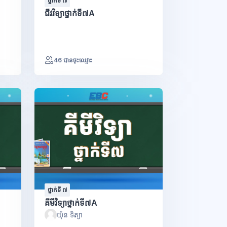
ថ្នាក់ទី ៧
ជីវវិទ្យាថ្នាក់ទី៧A
46 បានចុះឈ្មោះ
ថ្នាក់ទី ៧
គីមីវិទ្យាថ្នាក់ទី៧A
យ៉ុន ទិត្យា