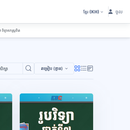
ចូល
ខ្មែរ
(KH)
២ វិទ្យាសាស្រ្តពិត
តម្រៀប (គ្មាន)
ស្វែងរកវគ្គសិក្សា
ស្វែងរកវគ្គសិក្សា