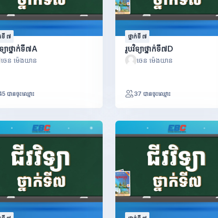
ក់ទី ៧
ថ្នាក់ទី ៧
ិទ្យាថ្នាក់ទី៧A
រូបវិទ្យាថ្នាក់ទី៧D
ចេន ម៉េងយាន
ចេន ម៉េងយាន
45 បានចុះឈ្មោះ
37 បានចុះឈ្មោះ