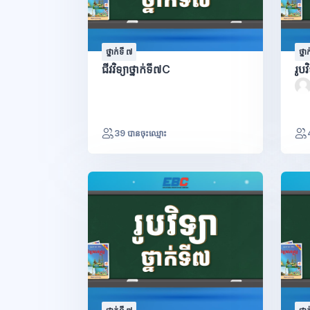
ថ្នាក់ទី ៧
ថ្នា
ជីវវិទ្យាថ្នាក់ទី៧C
រូបវ
39 បានចុះឈ្មោះ