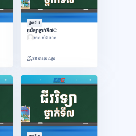
ថ្នាក់ទី ៧
រូបវិទ្យាថ្នាក់ទី៧C
ចេន ម៉េងយាន
38 បានចុះឈ្មោះ