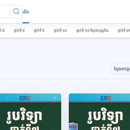
ដើម
ស្វែងរកវគ្គសិក្សា
ស្វែងរកវគ្គសិក្សា
់ទី ៧
ថ្នាក់ទី ៨
ថ្នាក់ទី ៩
ថ្នាក់ទី ១០
ថ្នាក់ទី ១១ វិទ្យាសាស្រ្តពិត
ថ្នាក់ទី ១