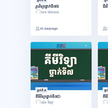
ថ្នាក់ទី ៧
ថ្នា
រូបវិទ្យាថ្នាក់ទី៧B
ជីវវ
ចេន ម៉េងយាន
45 បានចុះឈ្មោះ
ថ្នាក់ទី ៧
ថ្នា
គីមីវិទ្យាថ្នាក់ទី៧D
គីមី
យ៉ុន ទិត្យា