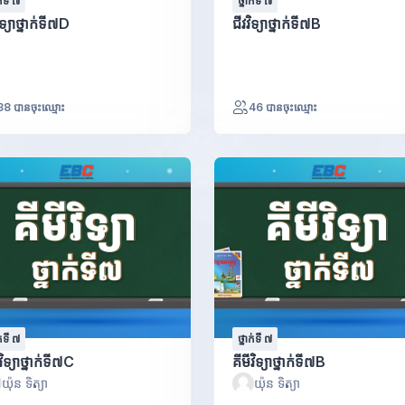
ក់ទី ៧
ថ្នាក់ទី ៧
ិទ្យាថ្នាក់ទី៧D
ជីវវិទ្យាថ្នាក់ទី៧B
38 បានចុះឈ្មោះ
46 បានចុះឈ្មោះ
ក់ទី ៧
ថ្នាក់ទី ៧
វិទ្យាថ្នាក់ទី៧C
គីមីវិទ្យាថ្នាក់ទី៧B
យ៉ុន ទិត្យា
យ៉ុន ទិត្យា