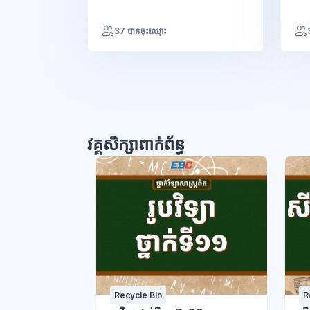
37 បានចុះឈ្មោះ
វគ្គសិក្សាពាក់ព័ន្ធ
Recycle Bin
R