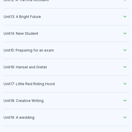
Unit13: A Bright Future
Unit14: New Student
Unit15: Preparing for an exam
Unit16: Hansel and Gretel
Unit17: Little Red Riding Hood
Unit18: Creative Writing
Unit19: A wedding