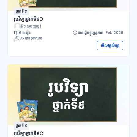
ថ្នាក់ទី ៩
រូបវិទ្យាថ្នាក់ទី៩D
អ៊ិច សុបញ្ញាឫទ្ធិ
6 មេរៀន
បានធ្វើបច្ចុប្បន្នភាព: Feb 2026
35 បានចុះឈ្មោះ
មើលវគ្គសិក្សា
ថ្នាក់ទី ៩
រូបវិទ្យាថ្នាក់ទី៩C