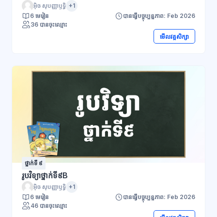
អ៊ិច សុបញ្ញាឫទ្ធិ
+1
6 មេរៀន
បានធ្វើបច្ចុប្បន្នភាព: Feb 2026
36 បានចុះឈ្មោះ
មើលវគ្គសិក្សា
ថ្នាក់ទី ៩
រូបវិទ្យាថ្នាក់ទី៩B
អ៊ិច សុបញ្ញាឫទ្ធិ
+1
6 មេរៀន
បានធ្វើបច្ចុប្បន្នភាព: Feb 2026
46 បានចុះឈ្មោះ