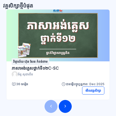
វគ្គសិក្សាថ្មីបំផុត
វិទ្យាល័យ ហ៊ុន សែន កំពង់ចាម
ភាសាអង់គ្លេសថ្នាក់ទី១២C-SC
ច័ន្ទ សុដាលីន
36 មេរៀន
បានធ្វើបច្ចុប្បន្នភាព: Dec 2025
មើលវគ្គសិក្សា