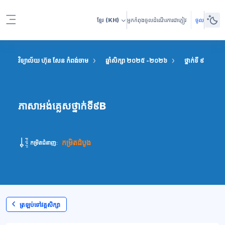
រំលងទៅកាន់មាតិកាមេ
ខ្មែរ
(KH)
អ្នកកំពុងចូលដំណើរការជាភ្ញៀវ
ចូល
Side panel
វិទ្យាល័យ ហ៊ុន សែន កំពង់ចាម
ឆ្នាំសិក្សា ២០២៥ -២០២៦
ថ្នាក់ទី ៩
ភ
ភាសាអង់គ្លេសថ្នាក់ទី៩B
កម្រិតដំបូង
កម្រិតជំនាញ:
ត្រឡប់ទៅវគ្គសិក្សា