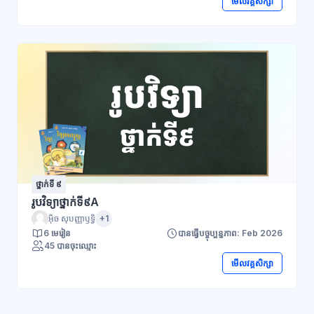
មើលវគ្គសិក្សា
ថ្នាក់ទី ៩
រូបវិទ្យាថ្នាក់ទី៩A
អ៊ិច សុបញ្ញាឫទ្ធិ
+1
6 មេរៀន
បានធ្វើបច្ចុប្បន្នភាព: Feb 2026
45 បានចុះឈ្មោះ
មើលវគ្គសិក្សា