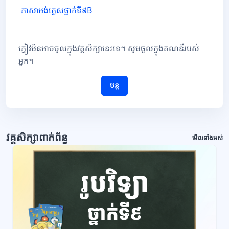
ភាសាអង់គ្លេសថ្នាក់ទី៩B
ភ្ញៀវមិនអាចចូលក្នុងវគ្គសិក្សានេះទេ។ សូមចូលក្នុងគណនីរបស់
អ្នក។
បន្ត
វគ្គសិក្សាពាក់ព័ន្ធ
មើលទាំងអស់