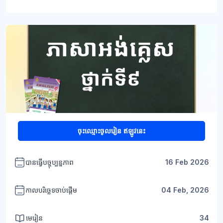
ប្លុក
ប្លុក
ចុះឈ្មោះចូលរៀន ឥឡូវនេះ
បានធ្វើបច្ចុប្បន្នភាព
16 Feb 2026
កាលបរិច្ឆេទចាប់ផ្តើម
04 Feb, 2026
មេរៀន
34